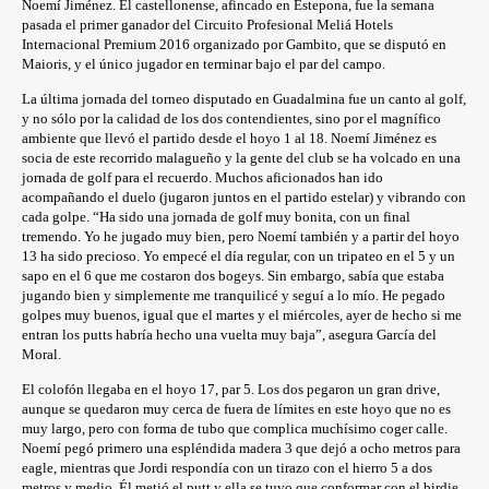
Noemí Jiménez. El castellonense, afincado en Estepona, fue la semana
pasada el primer ganador del Circuito Profesional Meliá Hotels
Internacional Premium 2016 organizado por Gambito, que se disputó en
Maioris, y el único jugador en terminar bajo el par del campo.
La última jornada del torneo disputado en Guadalmina fue un canto al golf,
y no sólo por la calidad de los dos contendientes, sino por el magnífico
ambiente que llevó el partido desde el hoyo 1 al 18. Noemí Jiménez es
socia de este recorrido malagueño y la gente del club se ha volcado en una
jornada de golf para el recuerdo. Muchos aficionados han ido
acompañando el duelo (jugaron juntos en el partido estelar) y vibrando con
cada golpe. “Ha sido una jornada de golf muy bonita, con un final
tremendo. Yo he jugado muy bien, pero Noemí también y a partir del hoyo
13 ha sido precioso. Yo empecé el día regular, con un tripateo en el 5 y un
sapo en el 6 que me costaron dos bogeys. Sin embargo, sabía que estaba
jugando bien y simplemente me tranquilicé y seguí a lo mío. He pegado
golpes muy buenos, igual que el martes y el miércoles, ayer de hecho si me
entran los putts habría hecho una vuelta muy baja”, asegura García del
Moral.
El colofón llegaba en el hoyo 17, par 5. Los dos pegaron un gran drive,
aunque se quedaron muy cerca de fuera de límites en este hoyo que no es
muy largo, pero con forma de tubo que complica muchísimo coger calle.
Noemí pegó primero una espléndida madera 3 que dejó a ocho metros para
eagle, mientras que Jordi respondía con un tirazo con el hierro 5 a dos
metros y medio. Él metió el putt y ella se tuvo que conformar con el birdie.