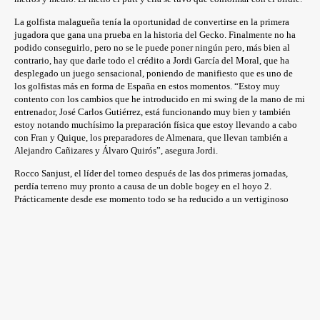
La golfista malagueña tenía la oportunidad de convertirse en la primera
jugadora que gana una prueba en la historia del Gecko. Finalmente no ha
podido conseguirlo, pero no se le puede poner ningún pero, más bien al
contrario, hay que darle todo el crédito a Jordi García del Moral, que ha
desplegado un juego sensacional, poniendo de manifiesto que es uno de
los golfistas más en forma de España en estos momentos. “Estoy muy
contento con los cambios que he introducido en mi swing de la mano de mi
entrenador, José Carlos Gutiérrez, está funcionando muy bien y también
estoy notando muchísimo la preparación física que estoy llevando a cabo
con Fran y Quique, los preparadores de Almenara, que llevan también a
Alejandro Cañizares y Álvaro Quirós”, asegura Jordi.
Rocco Sanjust, el líder del torneo después de las dos primeras jornadas,
perdía terreno muy pronto a causa de un doble bogey en el hoyo 2.
Prácticamente desde ese momento todo se ha reducido a un vertiginoso
mano a mano entre Jordi y Noemí. Ambos han llegado al hoyo 12
empatados con ocho bajo par, propiciando una recta final de campeonato
maravillosa. García del Moral hizo birdie al 13, respondido por otro de
Jiménez en el 14, los dos hicieron birdie en el 15 y el desempate no se
deshizo hasta el hoyo 17, donde Jordi firmó un eagle, mientras que Noemí
hacía birdie. Una explosión de golf. Aún remataría la exhibición el golfista
de Castellón con otro birdie más en el hoyo 18 (cinco menos en los últimos
seis hoyos), logrando una ventaja final de dos golpes respecto a Noemí.