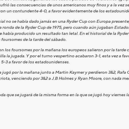
ufrió las consecuencias de unos americanos muy finos y a la vez s
r con un contundente 4-0, a favor evidentemente de los estadounid
icial no se había dado jamás en una Ryder Cup con Europa presente
mera ronda de la Ryder Cup de 1975, pero cuando aún jugaban Estad
 había producido un resultado tan letal. En el historial de la Ryder
s foursomes de la tarde del sábado.
ron los foursomes por la mañana los europeos salieron por la tard
la la jugada. Y por el turno vespertino acabaron 3-1, esta vez a favo
a 5-3 a favor de los estadounidenses.
a jugó por la mañana junto a Martin Kaymer y perdieron 3&2, Rafa C
atriota, venciendo por 3&2 a J.B Holmes y Ryan Moore, con nada men
a que se jugará de la misma forma en la que se jugó hoy viernes l