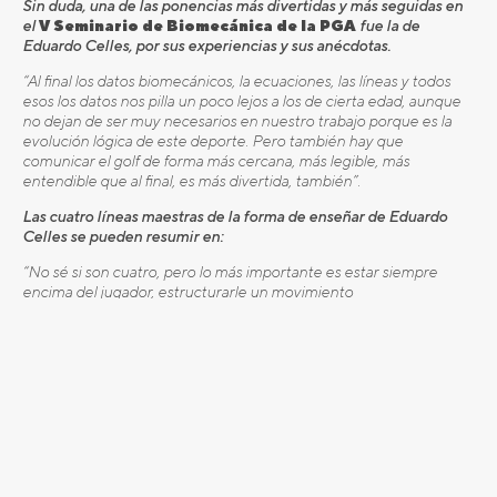
Sin duda, una de las ponencias más divertidas y más seguidas en
el
V Seminario de Biomecánica de la PGA
fue la de
Eduardo Celles, por sus experiencias y sus anécdotas.
“Al final los datos biomecánicos, la ecuaciones, las líneas y todos
esos los datos nos pilla un poco lejos a los de cierta edad, aunque
no dejan de ser muy necesarios en nuestro trabajo porque es la
evolución lógica de este deporte. Pero también hay que
comunicar el golf de forma más cercana, más legible, más
entendible que al final, es más divertida, también”.
Las cuatro líneas maestras de la forma de enseñar de Eduardo
Celles se pueden resumir en:
“No sé si son cuatro, pero lo más importante es estar siempre
encima del jugador, estructurarle un movimiento
biomecánicamente hablando, con una estructura de swing muy
bien definida, entendiendo cada parte del movimiento, y poco
más: dedicarle mucho tiempo al alumno que es a veces lo que
necesita”.
Una frase que a Eduardo le gusta repetir es que somos como
“médicos del golf y médicos de los profesionales”.
“Siempre digo que somos como médicos porque más de una vez
hemos tenido que arreglar o curar un swing; a veces acuden a ti