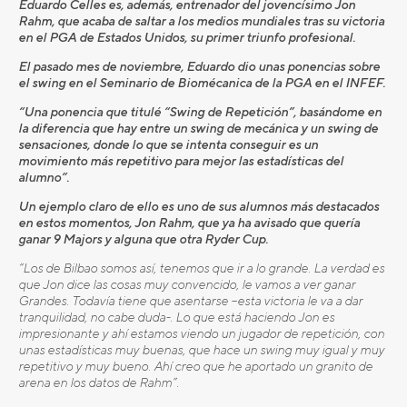
Eduardo Celles es, además, entrenador del jovencísimo Jon
Rahm, que acaba de saltar a los medios mundiales tras su victoria
en el PGA de Estados Unidos, su primer triunfo profesional.
El pasado mes de noviembre, Eduardo dio unas ponencias sobre
el swing en el Seminario de Biomécanica de la PGA en el INFEF.
“Una ponencia que titulé “Swing de Repetición”, basándome en
la diferencia que hay entre un swing de mecánica y un swing de
sensaciones, donde lo que se intenta conseguir es un
movimiento más repetitivo para mejor las estadísticas del
alumno”.
Un ejemplo claro de ello es uno de sus alumnos más destacados
en estos momentos, Jon Rahm, que ya ha avisado que quería
ganar 9 Majors y alguna que otra Ryder Cup.
“Los de Bilbao somos así, tenemos que ir a lo grande. La verdad es
que Jon dice las cosas muy convencido, le vamos a ver ganar
Grandes. Todavía tiene que asentarse –esta victoria le va a dar
tranquilidad, no cabe duda-. Lo que está haciendo Jon es
impresionante y ahí estamos viendo un jugador de repetición, con
unas estadísticas muy buenas, que hace un swing muy igual y muy
repetitivo y muy bueno. Ahí creo que he aportado un granito de
arena en los datos de Rahm”.