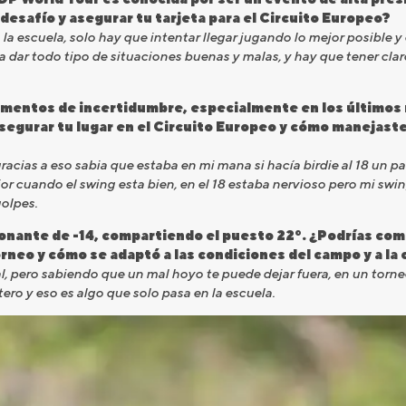
desafío y asegurar tu tarjeta para el Circuito Europeo?
a escuela, solo hay que intentar llegar jugando lo mejor posible y
a dar todo tipo de situaciones buenas y malas, y hay que tener claro
momentos de incertidumbre, especialmente en los últimos 
egurar tu lugar en el Circuito Europeo y cómo manejaste
gracias a eso sabia que estaba en mi mana si hacía birdie al 18 un 
or cuando el swing esta bien, en el 18 estaba nervioso pero mi sw
olpes.
onante de -14, compartiendo el puesto 22º. ¿Podrías com
orneo y cómo se adaptó a las condiciones del campo y a l
, pero sabiendo que un mal hoyo te puede dejar fuera, en un torne
ero y eso es algo que solo pasa en la escuela.