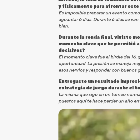
y físicamente para afrontar este 
Es imposible preparar un evento como l
aguantar 6 días. Durante 6 días se van 
bien.
Durante la ronda final, viviste 
momento clave que te permitió as
decisivos?
El momento clave fue el birdie del 16, 
oportunidad. La presión se maneja mej
esos nervios y responder con buenos g
Entregaste un resultado impresi
estrategia de juego durante el t
La misma que sigo en un torneo normal
puestos aquí te hace perder un año ent