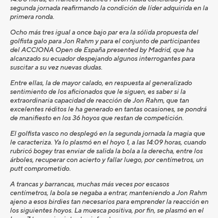
segunda jornada reafirmando la condición de líder adquirida en la
primera ronda.
Ocho más tres igual a once bajo par era la sólida propuesta del
golfista galo para Jon Rahm y para el conjunto de participantes
del ACCIONA Open de España presented by Madrid, que ha
alcanzado su ecuador despejando algunos interrogantes para
suscitar a su vez nuevas dudas.
Entre ellas, la de mayor calado, en respuesta al generalizado
sentimiento de los aficionados que le siguen, es saber si la
extraordinaria capacidad de reacción de Jon Rahm, que tan
excelentes réditos le ha generado en tantas ocasiones, se pondrá
de manifiesto en los 36 hoyos que restan de competición.
El golfista vasco no desplegó en la segunda jornada la magia que
le caracteriza. Ya lo plasmó en el hoyo 1, a las 14:09 horas, cuando
rubricó bogey tras enviar de salida la bola a la derecha, entre los
árboles, recuperar con acierto y fallar luego, por centímetros, un
putt comprometido.
A trancas y barrancas, muchas más veces por escasos
centímetros, la bola se negaba a entrar, manteniendo a Jon Rahm
ajeno a esos birdies tan necesarios para emprender la reacción en
los siguientes hoyos. La muesca positiva, por fin, se plasmó en el