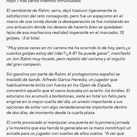
hoyo 7 tras varios intentos infructuosos.
El semblante de Rahm, serio, dejó traslucir ligeramente la
satisfacción del reto conseguido, pero fue un espejismo en el
marco de una ronda donde la desesperación se fue instalando en
una actuación donde los deseos de hacerlo bien se quedaban
lejos de esa machacona realidad imperante en el marcador, 72
golpes, -3 al total.
“Muy pocas veces en mi carrera me ha ocurrido lo de hoy, pero ¿a
cuántos golpes estoy del líder? ¿A 8? Se puede ganar”, manifestó
un Jon Rahm muy tocado, pero repleto del carisma y el orgullo
del gran campeón.
Sin gasolina por parte de Rahm, el protagonismo español se
trasladó de bando. Alfredo García Heredia, un jugador que
habitualmente brilla con fuerza en los Open de España,
concentró aquello que el vasco buscaba sin acierto: los birdies. El
asturiano los acumuló a borbotones, siete en total sin fallo para
erigirse en la mejor vuelta del día, un arreón importante a sus
opciones de soñar con algo verdaderamente importante dentro
de dos días, de momento desde la cuarta plaza.
El corte provocado al manipular una puerta en la primera jornada
y la molestia que esa herida le generaba en la mano constituyó un
acicate para un jugador con sueños de altos vuelos. “A ver qué