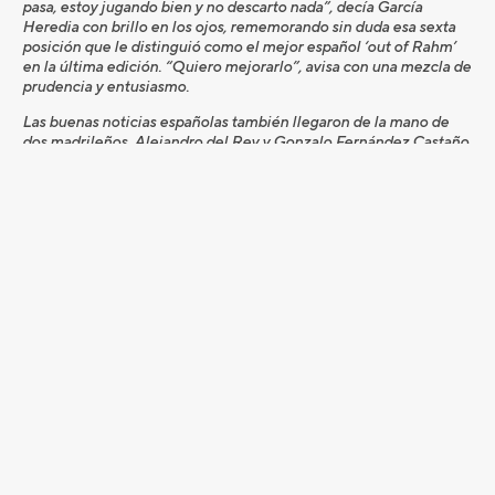
pasa, estoy jugando bien y no descarto nada”, decía García
Heredia con brillo en los ojos, rememorando sin duda esa sexta
posición que le distinguió como el mejor español ‘out of Rahm’
en la última edición. “Quiero mejorarlo”, avisa con una mezcla de
prudencia y entusiasmo.
Las buenas noticias españolas también llegaron de la mano de
dos madrileños, Alejandro del Rey y Gonzalo Fernández Castaño,
pujante juventud y veterana experiencia. El primero de ellos,
séptimo con 7 bajo par, constituyó un ejemplo de solidez,
mientras que el segundo se brindó, como el mismo dijo tras
concluir su sobresaliente actuación -decimonoveno, 66 golpes
para -6 al total-, “el mejor regalo que podía hacerme”, palabras
expresadas con una amplia sonrisa en el rostro para quien este
viernes cumplía 43 años.
Pero aún hay más. Porque por detrás, a la expectativa, nombres
importantes del golf español como Pablo Larrazábal, Adrián
Otaegui, Santiago Tarrío… también son alternativas plausibles en
un torneo donde casi todo está por decidir.
La llave, de momento, la tiene el francés Matthieu Pavon, que se
mantiene firme en lo más alto de la atalaya proclamando a los
cuatro puntos cardinales que vuelve a la carga. El año pasado él
fue, precisamente, desde la segunda plaza, el mejor jugador del
torneo ‘out of Rahm’, ese jugador deslumbrante que no ha tenido