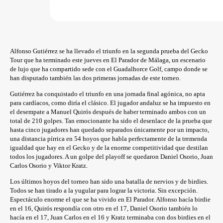
Alfonso Gutiérrez se ha llevado el triunfo en la segunda prueba del Gecko
Tour que ha terminado este jueves en El Parador de Málaga, un escenario
de lujo que ha compartido sede con el Guadalhorce Golf, campo donde se
han disputado también las dos primeras jornadas de este torneo.
Gutiérrez ha conquistado el triunfo en una jornada final agónica, no apta
para cardíacos, como diría el clásico. El jugador andaluz se ha impuesto en
el desempate a Manuel Quirós después de haber terminado ambos con un
total de 210 golpes. Tan emocionante ha sido el desenlace de la prueba que
hasta cinco jugadores han quedado separados únicamente por un impacto,
una distancia pírrica en 54 hoyos que habla perfectamente de la tremenda
igualdad que hay en el Gecko y de la enorme competitividad que destilan
todos los jugadores. A un golpe del playoff se quedaron Daniel Osorio, Juan
Carlos Osorio y Viktor Kratz.
Los últimos hoyos del torneo han sido una batalla de nervios y de birdies.
Todos se han tirado a la yugular para lograr la victoria. Sin excepción.
Espectáculo enorme el que se ha vivido en El Parador. Alfonso hacía birdie
en el 16, Quirós respondía con otro en el 17, Daniel Osorio también lo
hacía en el 17, Juan Carlos en el 16 y Kratz terminaba con dos birdies en el