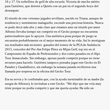
16 y 17. Un torbellino de golf de alta escuela. Victoria de mucho mérito
para Gutiérrez, que derrotó a Quirós con un par en el segundo hoyo del
desempate.
El triunfo de este veterano jugador sevillano, nacido en Triana, aunque de
residencia y sentimiento malagueño, esconde una preciosa historia. Nunca
se pudo decir más alto y más claro que estamos ante un triunfo por amor.
Alfonso llevaba tiempo sin competir en el Gecko porque no encuentra
patrocinadores que lo apoyen. Una auténtica pena porque de juego se
encuentra probablemente en el mejor momento de su vida. Así lo atestiguan
sus resultados más recientes: ganador del torneo de la PGA de Andalucía
2015, vencedor del Pro-Am Felipe Pérez en Mijas Golf, top ten en el
Campeonato de España de Profesionales y dos cortes pasados en el Alps
Tour. Inmaculado. Sin embargo, apenas puede competir porque no tiene
recursos para hacerlo. Gutiérrez tampoco pensaba jugar este Gecko en El
Parador y Guadalhorce, sin embargo la semana pasada recibieron una
llamada por sorpresa en la oficina del Gecko Tour.
Era su novia y le confirmaba que, con la ayuda inestimable de su madre (la
suegra de Alfonso), lo invitaban a este Gecko. “Me dijo que me veía muy
triste porque no podía competir y que me quería ayudar. Ha sido un
detallazo increíble y no puedo estar más contento de haber logrado esta
victoria por ella”, aseguraba después de firmar la tarjeta y posar con el
trofeo. Seguramente, nunca habría imaginado una mejor manera de
inaugurar su palmarés en el Gecko.